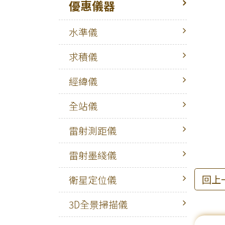
優惠儀器
水準儀
求積儀
經緯儀
全站儀
雷射測距儀
雷射墨綫儀
回上
衛星定位儀
3D全景掃描儀