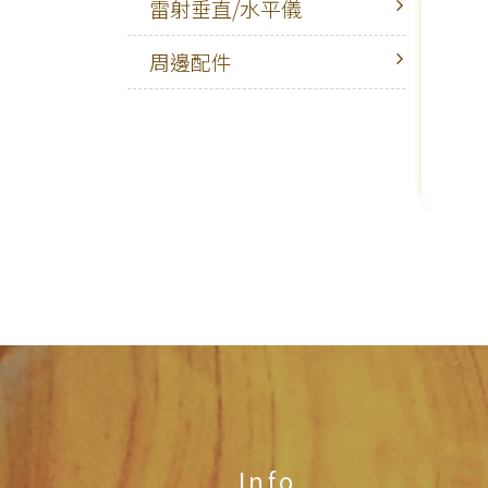
雷射垂直/水平儀
周邊配件
Info.