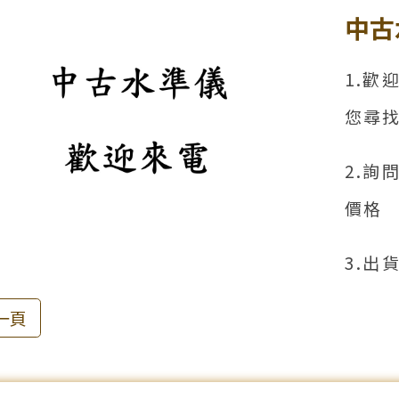
中古
公司簡介
1.歡
您尋
儀器目錄
2.詢
價格
專業服務
3.出
聯絡我們
一頁